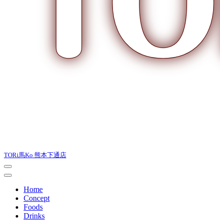
TORi馬Ko 熊本下通店
Home
Concept
Foods
Drinks