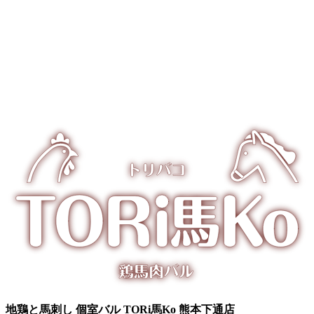
地鶏と馬刺し 個室バル TORi馬Ko 熊本下通店