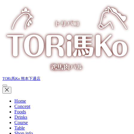
TORi馬Ko 熊本下通店
Home
Concept
Foods
Drinks
Course
Table
Shop info